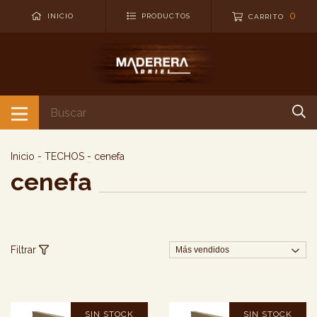
0
INICIO
PRODUCTOS
CARRITO
Inicio
-
TECHOS
-
cenefa
cenefa
Filtrar
SIN STOCK
SIN STOCK