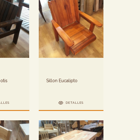
iotis
Sillon Eucalipto
ALLES
DETALLES