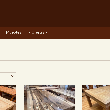
Muebles
• Ofertas •