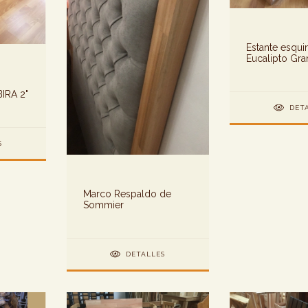
Estante esqui
Eucalipto Gra
IRA 2"
DET
S
Marco Respaldo de
Sommier
DETALLES