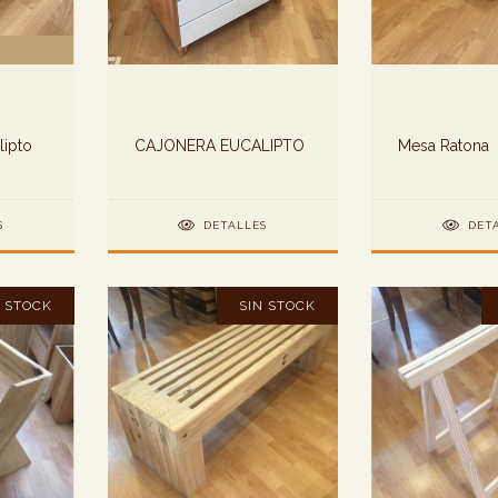
lipto
CAJONERA EUCALIPTO
Mesa Ratona
S
DETALLES
DET
N STOCK
SIN STOCK