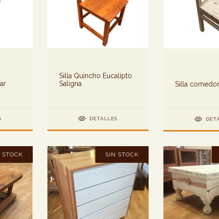
Silla Quincho Eucalipto
Saligna
Bar
Silla comedor
DETALLES
S
DET
N STOCK
SIN STOCK