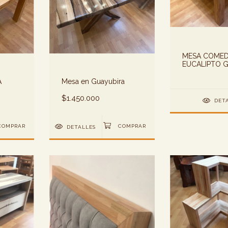
MESA COME
EUCALIPTO 
A
Mesa en Guayubira
$1.450.000
DET
DETALLES