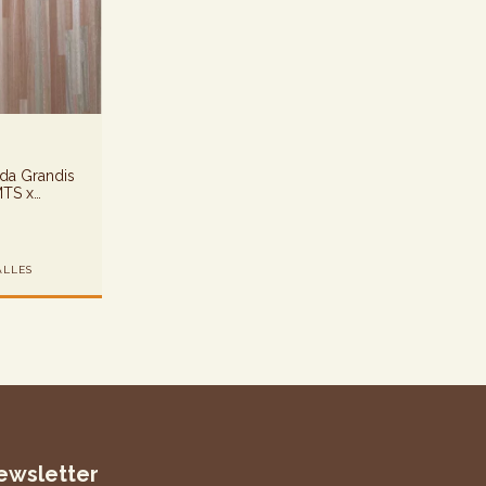
ada Grandis
MTS x
ALLES
ewsletter