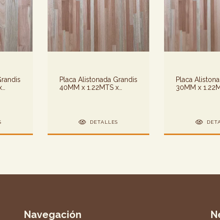
Grandis
Placa Alistonada Grandis
Placa Aliston
x
40MM x 1.22MTS x
30MM x 1.22
3.00MTS
3.00MTS
S
DETALLES
DET
Navegación
N