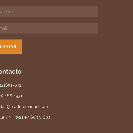
ontacto
2216917072
21) 486 4931
ntas@madereraadriel.com
lle 7 Nº 3521 e/ 603 y 604