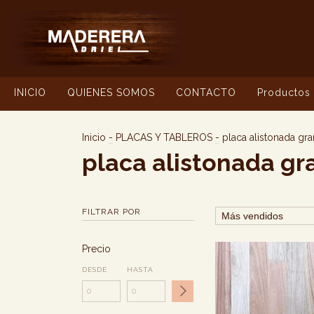
INICIO
QUIENES SOMOS
CONTACTO
Productos
Inicio
-
PLACAS Y TABLEROS
-
placa alistonada gra
placa alistonada gr
FILTRAR POR
Precio
DESDE
HASTA