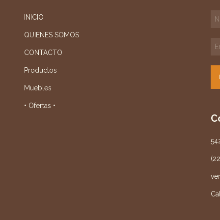
INICIO
QUIENES SOMOS
CONTACTO
Productos
Muebles
• Ofertas •
C
54
(2
ve
Ca