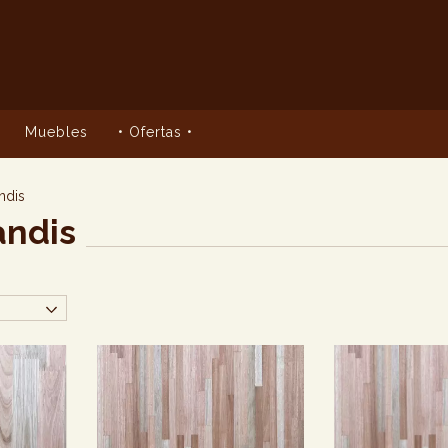
Muebles
• Ofertas •
ndis
andis