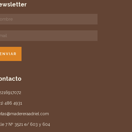
ewsletter
ontacto
2216917072
21) 486 4931
ntas@madereraadriel.com
lle 7 Nº 3521 e/ 603 y 604