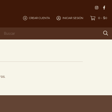
0
$0
CREAR CUENTA
INICIAR SESIÓN
-
ros.