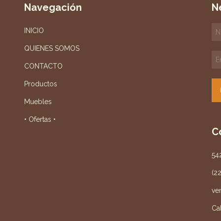
Navegación
N
INICIO
QUIENES SOMOS
CONTACTO
Productos
Muebles
• Ofertas •
C
54
(2
ve
Ca