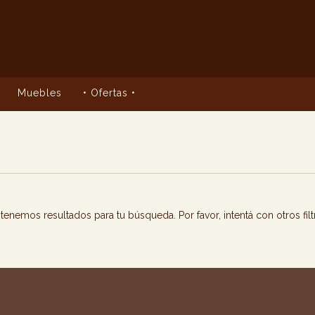
Muebles
• Ofertas •
tenemos resultados para tu búsqueda. Por favor, intentá con otros filt