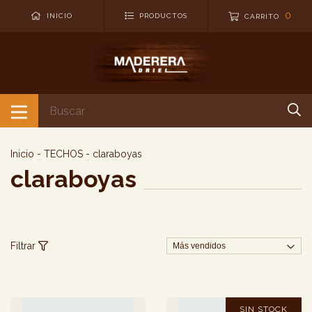
0
INICIO
PRODUCTOS
CARRITO
Inicio
-
TECHOS
-
claraboyas
claraboyas
Filtrar
SIN STOCK